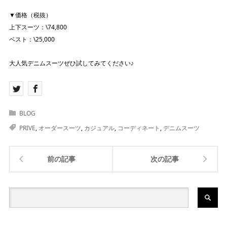
▼価格（税抜）
上下スーツ：\74,800
ベスト：\25,000
大人気デニムスーツぜひ試してみてください♪
BLOG
PRIVE
,
オーダースーツ
,
カジュアル
,
コーディネート
,
デニムスーツ
前の記事
次の記事