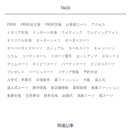
TAGS
PRIVE
PRIVE名古屋
PRIVE茨城
お客様スーツ
アクセス
イタリア生地
インポート生地
ウェディング
ウェディングフォト
オリジナル生地
オーダーシャツ
オーダースーツ
オーバーサイズスーツ
カジュアル
カーキスーツ
キャンペーン
コラム
コーディネート
スポーツ選手
セットアップ
タキシード
デニムスーツ
ネイビースーツ
パーティスーツ
ビジネススーツ
プレゼント
ベージュスーツ
メディア情報
予約方法
入学式・卒業式
出張販売
夏ファッション
大阪
成人式
成人式スーツ
新作情報
新店舗情報
新郎新婦
春夏ファッション
春夏生地
注意事項
秋冬生地
結婚式
高級スーツ
黒スーツ
関連記事