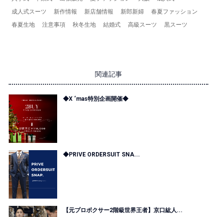
成人式スーツ
新作情報
新店舗情報
新郎新婦
春夏ファッション
春夏生地
注意事項
秋冬生地
結婚式
高級スーツ
黒スーツ
関連記事
◆X ‘mas特別企画開催◆
◆PRIVE ORDERSUIT SNA...
【元プロボクサー2階級世界王者】京口紘人...