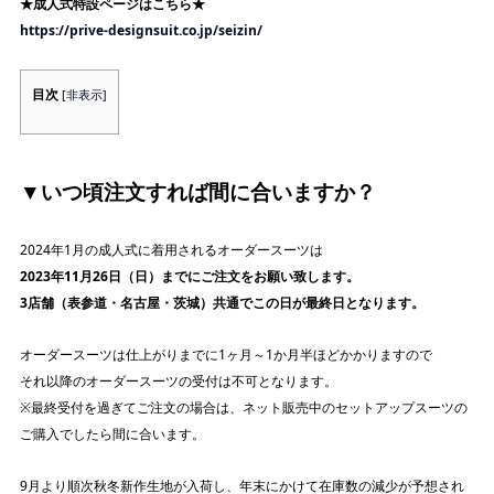
★成人式特設ページはこちら★
https://prive-designsuit.co.jp/seizin/
目次
[
非表示
]
▼いつ頃注文すれば間に合いますか？
2024年1月の成人式に着用されるオーダースーツは
2023年11月26日（日）までにご注文をお願い致します。
3店舗（表参道・名古屋・茨城）共通でこの日が最終日となります。
オーダースーツは仕上がりまでに1ヶ月～1か月半ほどかかりますので
それ以降のオーダースーツの受付は不可となります。
※最終受付を過ぎてご注文の場合は、ネット販売中のセットアップスーツの
ご購入でしたら間に合います。
9月より順次秋冬新作生地が入荷し、年末にかけて在庫数の減少が予想され