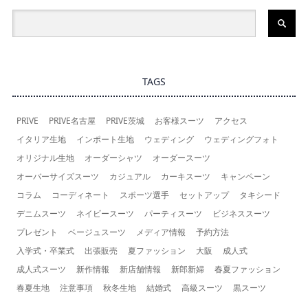
TAGS
PRIVE
PRIVE名古屋
PRIVE茨城
お客様スーツ
アクセス
イタリア生地
インポート生地
ウェディング
ウェディングフォト
オリジナル生地
オーダーシャツ
オーダースーツ
オーバーサイズスーツ
カジュアル
カーキスーツ
キャンペーン
コラム
コーディネート
スポーツ選手
セットアップ
タキシード
デニムスーツ
ネイビースーツ
パーティスーツ
ビジネススーツ
プレゼント
ベージュスーツ
メディア情報
予約方法
入学式・卒業式
出張販売
夏ファッション
大阪
成人式
成人式スーツ
新作情報
新店舗情報
新郎新婦
春夏ファッション
春夏生地
注意事項
秋冬生地
結婚式
高級スーツ
黒スーツ