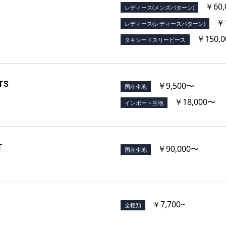
￥60,
レディース(メンズパターン)
￥1
レディース(レディースパターン)
￥150,
タキシードスリーピース
TS
￥9,500〜
国産生地
￥18,000〜
インポート生地
T
￥90,000〜
国産生地
￥7,700~
全種類