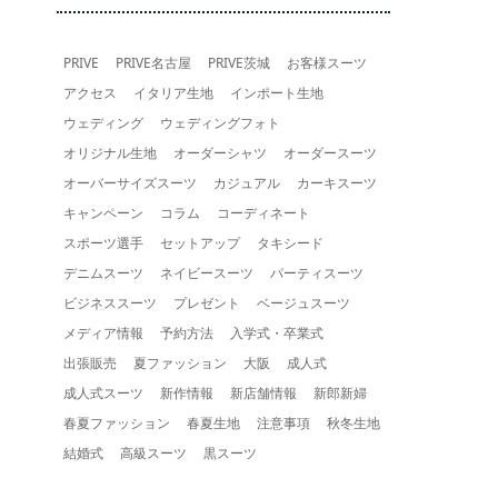
PRIVE
PRIVE名古屋
PRIVE茨城
お客様スーツ
アクセス
イタリア生地
インポート生地
ウェディング
ウェディングフォト
オリジナル生地
オーダーシャツ
オーダースーツ
オーバーサイズスーツ
カジュアル
カーキスーツ
キャンペーン
コラム
コーディネート
スポーツ選手
セットアップ
タキシード
デニムスーツ
ネイビースーツ
パーティスーツ
ビジネススーツ
プレゼント
ベージュスーツ
メディア情報
予約方法
入学式・卒業式
出張販売
夏ファッション
大阪
成人式
成人式スーツ
新作情報
新店舗情報
新郎新婦
春夏ファッション
春夏生地
注意事項
秋冬生地
結婚式
高級スーツ
黒スーツ