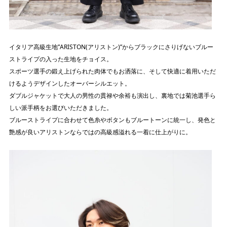
イタリア高級生地”ARISTON(アリストン)”からブラックにさりげないブルー
ストライプの入った生地をチョイス。
スポーツ選手の鍛え上げられた肉体でもお洒落に、そして快適に着用いただ
けるようデザインしたオーバーシルエット。
ダブルジャケットで大人の男性の貫禄や余裕も演出し、裏地では菊池選手ら
しい派手柄をお選びいただきました。
ブルーストライプに合わせて色糸やボタンもブルートーンに統一し、発色と
艶感が良いアリストンならではの高級感溢れる一着に仕上がりに。