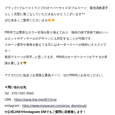
ブラック×ブルーストライプのオーバーサイズダブルスーツ、菊池流帆選手
らしく完璧に着こなしていただきありがとうございます^^
ぜひ末永くご愛用くださいませ
PRIVEでは豊富なカラー生地を取り揃えており、独自の採寸技術で細かいシ
ルエットやディテールのデザインにも対応することが可能です。
スポーツ選手や身体を鍛えてる方にはオーダースーツが絶対にオススメで
す！
窮屈でスーツが苦手…と思ってる方、PRIVEのオーダースーツがアナタの常
識を覆します
アナタだけに似合うお洒落な勝負スーツ、ぜひPRIVEにお任せください。
▼問い合わせ先
Tel：070-1591-9560
LINE：
https://page.line.me/401rlcrw
instagram：
https://www.instagram.com/prive_designsuit/
※公式LINEやInstagram DMでもご質問に回答致します！