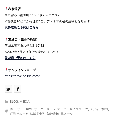
表参道店
東京都港区南青山3-18-9 さくらハウス2F
※表参道A4出口から徒歩1分、ファミマの横の建物となります
表参道店ご予約はこちら
茨城店（完全予約制）
茨城県石岡市八軒台3167-12
※2025年7月より住所が変わりました！
茨城店ご予約はこちら
オンラインショップ
https://prive-online.com/
BLOG
,
MEDIA
Jリーガー
,
PRIVE
,
オーダースーツ
,
オーバーサイズスーツ
,
メディア情報
,
町田ゼルビア
,
結婚式参列
,
菊池流帆
,
黒スーツ