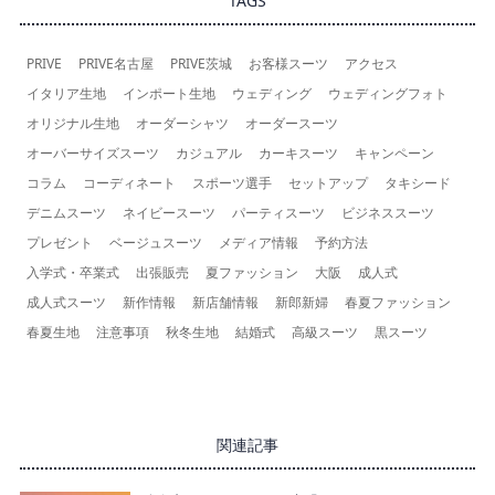
TAGS
PRIVE
PRIVE名古屋
PRIVE茨城
お客様スーツ
アクセス
イタリア生地
インポート生地
ウェディング
ウェディングフォト
オリジナル生地
オーダーシャツ
オーダースーツ
オーバーサイズスーツ
カジュアル
カーキスーツ
キャンペーン
コラム
コーディネート
スポーツ選手
セットアップ
タキシード
デニムスーツ
ネイビースーツ
パーティスーツ
ビジネススーツ
プレゼント
ベージュスーツ
メディア情報
予約方法
入学式・卒業式
出張販売
夏ファッション
大阪
成人式
成人式スーツ
新作情報
新店舗情報
新郎新婦
春夏ファッション
春夏生地
注意事項
秋冬生地
結婚式
高級スーツ
黒スーツ
関連記事