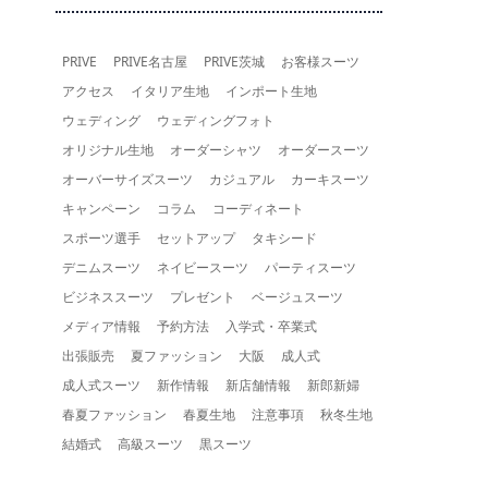
PRIVE
PRIVE名古屋
PRIVE茨城
お客様スーツ
アクセス
イタリア生地
インポート生地
ウェディング
ウェディングフォト
オリジナル生地
オーダーシャツ
オーダースーツ
オーバーサイズスーツ
カジュアル
カーキスーツ
キャンペーン
コラム
コーディネート
スポーツ選手
セットアップ
タキシード
デニムスーツ
ネイビースーツ
パーティスーツ
ビジネススーツ
プレゼント
ベージュスーツ
メディア情報
予約方法
入学式・卒業式
出張販売
夏ファッション
大阪
成人式
成人式スーツ
新作情報
新店舗情報
新郎新婦
春夏ファッション
春夏生地
注意事項
秋冬生地
結婚式
高級スーツ
黒スーツ