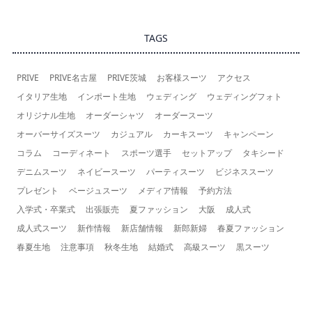
TAGS
PRIVE
PRIVE名古屋
PRIVE茨城
お客様スーツ
アクセス
イタリア生地
インポート生地
ウェディング
ウェディングフォト
オリジナル生地
オーダーシャツ
オーダースーツ
オーバーサイズスーツ
カジュアル
カーキスーツ
キャンペーン
コラム
コーディネート
スポーツ選手
セットアップ
タキシード
デニムスーツ
ネイビースーツ
パーティスーツ
ビジネススーツ
プレゼント
ベージュスーツ
メディア情報
予約方法
入学式・卒業式
出張販売
夏ファッション
大阪
成人式
成人式スーツ
新作情報
新店舗情報
新郎新婦
春夏ファッション
春夏生地
注意事項
秋冬生地
結婚式
高級スーツ
黒スーツ